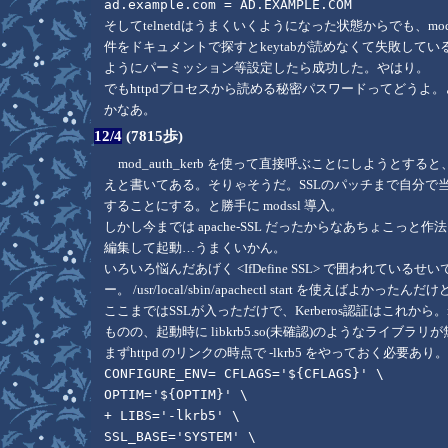
ad.example.com = AD.EXAMPLE.COM
そしてtelnetdはうまくいくようになった状態からでも、mod_a
件をドキュメントで探すとkeytabが読めなくて失敗しているくさい感
ようにパーミッション等設定したら成功した。やはり。
でもhttpdプロセスから読める秘密パスワードってどうよ。
かなあ。
12/4
(7815歩)
mod_auth_kerb を使って直接呼ぶことにしようとする
えと書いてある。そりゃそうだ。SSLのパッチまで自分で当てるのが面倒
することにする。と勝手に modssl 導入。
しかし今までは apache-SSL だったからなあちょこっと作
編集して起動…うまくいかん。
いろいろ悩んだあげく <IfDefine SSL> で囲われている
ー。 /usr/local/sbin/apachectl start を使えばよかったんだ
ここまではSSLが入っただけで、Kerberos認証はこれから。m
ものの、起動時に libkrb5.so(未確認)のようなライブ
まずhttpd のリンクの時点で -lkrb5 をやっておく必要
CONFIGURE_ENV= CFLAGS='${CFLAGS}' \
OPTIM='${OPTIM}' \
+ LIBS='-lkrb5' \
SSL_BASE='SYSTEM' \