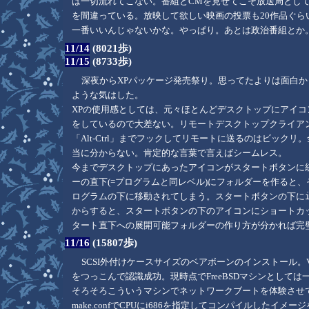
は一切流れてこない。番組とCMを見せてこそ放送局とし
を間違っている。放映して欲しい映画の投票も20作品ぐら
一番いいんじゃないかな。やっぱり。あとは政治番組とか
11/14
(8021歩)
11/15
(8733歩)
深夜からXPパッケージ発売祭り。思ってたよりは面白か
ような気はした。
XPの使用感としては、元々ほとんどデスクトップにアイコン
をしているので大差ない。リモートデスクトップクライアント
「Alt-Ctrl」までフックしてリモートに送るのはビッ
当に分からない。肯定的な言葉で言えばシームレス。
今までデスクトップにあったアイコンがスタートボタンに
ーの直下(=プログラムと同レベル)にフォルダーを作ると
ログラムの下に移動されてしまう。スタートボタンの下に
からすると、スタートボタンの下のアイコンにショートカ
タート直下への展開可能フォルダーの作り方が分かれば完
11/16
(15807歩)
SCSI外付けケースサイズのベアボーンのインストール。VI
をつっこんで認識成功。現時点でFreeBSDマシンとして
そろそろこういうマシンでネットワークブートを体験させて
make.confでCPUにi686を指定してコンパイルしたイメ