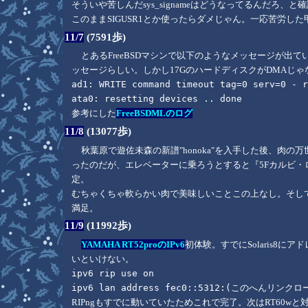
そういや苦しんだsys_signameはどうなってるんだろ、と確
このままSIGUSR1とか使ったらダメじゃん。一応苦労し
11/7
(7591歩)
とあるFreeBSDマシンで以下のようなメッセージが出
ッセージらしい。しかし17GのハードディスクがDMAじ
ad1: WRITE command timeout tag=0 serv=0 - 
ata0: resetting devices .. done
参考にした
FreeBSDMLのログ
11/8
(13077歩)
秋葉原で遊佐未森の新譜"honoka"を入手した後、肉
ったのだが、エレベーターに乗ろうとすると『5Fカルビ・
定。
むちゃくちゃ軟らかい肉で美味しいことこの上なし。そして
満足。
11/9
(11992歩)
YAMAHA RT52proのIPv6
初体験。すでにSolaris8
いといけない。
ipv6 rip use on
ipv6 lan address fec0::5312:(このへんリ
RIPngもすでに動いていたためこれで完了。次はRT60wと対