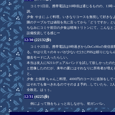
コミケ1日目。携帯電話は10時頃は通じるものの、13時～1
調。
夕食: やまに ふぐ料理。いきなりコースを無視して好き
隣のテーブルでは値段を先に言ってから「どうですか」と
ちなみにコミケ前日の夕食は晴海トリトンにて。こんなと
設備投資してる感じー
12/30
(22132歩)
コミケ2日目。携帯電話は9時過ぎからDoCoMoの発信規
る。やはり元々のキャパが少ないだけにPHSは頼りにならんな
撤去モードに入ったらしい。
本当は友人にN211iデュアルバンドを試して欲しかった
と想像したのだが、来年の夏にはそれなりに所有者が増える
と。
夕食: 土俵屋 ちゃんこ料理。4000円のコースに追加を
はそれでも食べきれるのでそのまま予約…していたら、2
全敗北。はぅぅ。
12/31
(4225歩)
例によって熱をちょっと出しながら、初ガンパレ。