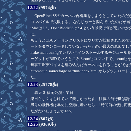
12/22
(9574歩)
OpenBlockSSのカーネル再構築をしようとしていたのだがmake confi
コンパイルで失敗する。 なんじゃーと悩んでいたのだが当初
iMacは2.2、OpenBlockSSは2.4)という状況で何が
に。
ちょうどOBUメーリングリストにやり方が投稿されたので、こ
ートをダウンロードしていなかった」のが最大の原因でした。ガ
make menuconfigでいちいちインストールするモジ
ーゲットがBSDでいうところのconfigコマンドで、.co
無事TUNデバイスを組み込んだカーネルを作ることができた
http://vtun.sourceforge.net/tun/index.html か
た。
12/23
(25778歩)
轟天３ 福岡公演・楽日
楽日らしくはじけていて楽しかったす。往復の飛行機は誕
帰りの飛行機は早めに空港に着いたら、1時間前の便に変
だがだいじょうぶかJAS。
12/24
(807歩)
12/25
(9369歩)