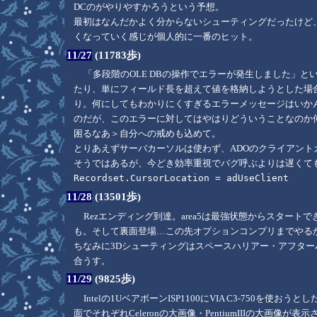
DCのがやりやすかろうという予想。
最初はなんだかよく分からないシューティングだったけど、
くなっていく感じが個人的に一番のヒット。
11/27
(11783歩)
「多段階のOLE DBの操作でエラーが発生しました」
たり、単にフィールド長を超えて値を格納しようとした場合
り。何にしてもわかりにくすぎるエラーメッセージはいかんなあ
のだが、このエラーに対してはやはりどういうことなのか
困るなあ＞自分への戒めも込めて。
とりあえずサーバカーソルは使わず、ADOのクライアン
そうではあるが、今どき効率重視でバグ呼ぶよりは遅くて
Recordset.CursorLocation = adUseClient
11/28
(13501歩)
Rezエンディング到達。area5は最強状態からスタートで
も。そして裏面登場…この先オプションコンプリまでやる
ちなみに3Dシューティングはスペースハリアー・アフタ
合うす。
11/29
(9825歩)
Intelの1UベアボーンISP1100にVIA C3-750を使おうと
面でそれぞれCeleronの大画像・PentiumIIIの大画像