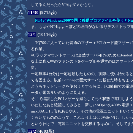
してるんだったらVIAはダメかもな。
11/30
(9715歩)
NT4とWindows2000で同じ移動プロファイルを使うとNt
ま、もはやNT4はよっぽどの理由がない限りデスクトッ
12/1
(10116歩)
TQ700に入っていた普通のマザー＋PCIカード型マザー
る作業。
4Uラックマウントケースは当然サーバ向けのためExtend
な上に真ん中のファンの下をケーブルを通すのはスマート
変。
一応無事4台分は一応起動したものの、実際に使い始めると
ても固まる。以前Compaqの巨大サーバに載せた時もちょっ
どうもネットワークを使おうとする時に、PCI経由での電
ータが電気食いのように見える。
そこで増設したPCIマザーを減らして元の状態で運用しよ
いだしなあと確認してみると、新しいAOpenの400W電源ユ
max38A…1.5倍もあるやん。その他の電源ユニットもいく
ぐらいなもののようで、これより上は650W級だけ。しかも
というわけで、電源ユニットを交換するはめに。そしてま
12/2
(4683歩)