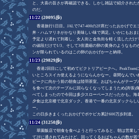
と、大喜の旨さが再確認できる。しかし雑誌で紹介された
のだ。
11/22
(20095歩)
香港旅行1日目。JALで747-400の2F席だったお
丼・ハムマリネがかなり美味しい味で満足。いかにもおま
予定より遅れて到着し、女人街と金魚街を軽く流しただけ
の値段だけで1/3、そして3倍濃縮の卵の黄身のようなも
ンが限られているのはこの卵のおかげかーと納得。
11/23
(29829歩)
香港2回目にして初めてビクトリアピークへ。PeakTr
いところスイカ使えるようにならんかなー。昼間なんでいわ
ピークに向かう前の朝食は陸羽茶室。おばちゃんがテーブ
を食べて次のテーブルに回らなくなってしまうため(誇張)
べてしまったので今回は多少スローペースだったかも。海
夕食は北京楼で北京ダック。香港で一番の北京ダックらし
ー。
この日歩きまくったおかげでポケピカ累計600万歩到達。
11/24
(31250歩)
翠園飯店で朝食を食べようと行ってみると、朝は営業し
て2Fに通されてみたけど、回ってくるおばちゃんの数が