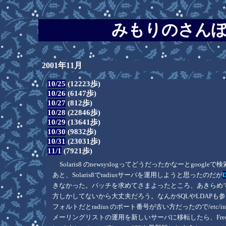
みもりのさんぽう / 
2001年11月
10/25
(12223歩)
10/26
(6147歩)
10/27
(812歩)
10/28
(22846歩)
10/29
(13641歩)
10/30
(9832歩)
10/31
(23031歩)
11/1
(7921歩)
Solaris8 のnewsyslogってどうだったかなーとgoogle
あと、Solaris8でradiusサーバを運用しようと思ったのだが
きなかった。パッチを求めてさまよったところ、あきらめ
方しかしてないから大丈夫だろう。なんかSQLやLDAPも
フォルトだとradius のポート番号が古い方だったので/etc/inet/
メーリングリストの運用を新しいサーバに移転したら、FreeBS