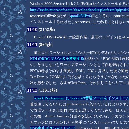
Windows2000 Service Pack 2 にIPv6kitをイン
http://msdn.microsoft.com/downloads/sdks/platform/tpipv6/f
tcpserverのIPv6化だが、
qmailのIPv6
のところに、courier
インストールするわけだしtcpserverにこだわることはない
11/10
(2152歩)
CentreCOM 8624 XL の設定作業。最初のログインは id: m
11/11
(864歩)
前回はクラッシュしたマシンの一時的な代わりのマシン
NT4 のBDC マシン名を変更する
を見たら「BDCの時は再
い」そうしないとワークステーションとして自動登録され
PDCの時はそのまま変更してOK。PDCに昇格した後で変
TeraTermってCOM4までだと思ってたらそうじゃなかった
私が愚かでした。さすがTeraTerm。それにしてもシリ
11/12
(12613歩)
win2k Professional に Serverの管理ツールをインス
普段使ってるX21にはprofessionalを入れているけどログオンの権限はD
で管理ツールさえあればなあと思って入れてみた。ほんとに
その後、ActiveDirectory詳細本を読んでいたら
もマシンにログオンしたら勝手にインストールっていいの
IEの中止ボタンがしいたけ
。２ちゃんより。中止ボタンだ