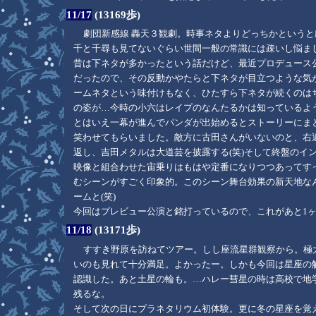
11/17
(13169歩)
劇団新感線 轟天３観劇。時事ネタよりどっちかという
千と千尋も見てないぐらい世間一般の常識には疎いし悩ま
昔は下ネタが多かったという話だけど、最近プロデュース公
だったので、その反動かやたらと下ネタが目立つような気
ームネタという味付けもなく、ひたすら下ネタが続くのは
の姿が…今時の小六はレイプのなんたるかは知っているよ
とはいえ一幕が進んでパンダが出始めるとストーリーにま
笑わせてもらいました。敵方に古田さんがいないのと、右
返し、吉田メタルは大道芸を披露する(笑)そして終盤のイ
映像と組合わせた宙乗りはもはや定番になりつつあってす
むシーンがすごく印象的。このシーン舞台効果の新天地なん
ームと(笑)
今回はプレビュー公演と銘打っているので、これがあと1
11/18
(13171歩)
すすき野原を訪ねてツアー。しし座流星群観察から。極
いのも見れて十分満足。よかったー。しかも今回は星座の
認識した。あと土星の輪も。…ハレー彗星の時は高校で地
残るな。
そして次の日にプラネタリウム初体験。更に冬の星座を覚