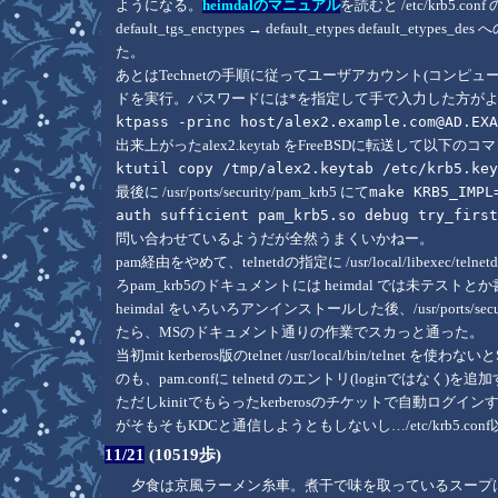
ようになる。
heimdalのマニュアル
を読むと /etc/krb5.co
default_tgs_enctypes → default_etypes de
た。
あとはTechnetの手順に従ってユーザアカウント(コンピュー
ドを実行。パスワードには*を指定して手で入力した方がよい。現
ktpass -princ host/alex2.example.com@AD.EX
出来上がったalex2.keytab をFreeBSDに転送して以下の
ktutil copy /tmp/alex2.keytab /etc/krb5.ke
最後に /usr/ports/security/pam_krb5 にて
make KRB5_IMPL
auth sufficient pam_krb5.so debug try_firs
問い合わせているようだが全然うまくいかねー。
pam経由をやめて、telnetdの指定に /usr/local/libexe
ろpam_krb5のドキュメントには heimdal では未テ
heimdal をいろいろアンインストールした後、/usr/ports/sec
たら、MSのドキュメント通りの作業でスカっと通った。
当初mit kerberos版のtelnet /usr/local/bin/tel
のも、pam.confに telnetd のエントリ(loginではなく)
ただしkinitでもらったkerberosのチケットで自動ログインするのは未だ失敗
がそもそもKDCと通信しようともしないし…/etc/krb5.c
11/21
(10519歩)
夕食は京風ラーメン糸車。煮干で味を取っているスープ