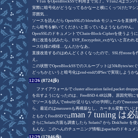
VTun をOpenBlockSSで利用まで完了。VTun2.4
実際に暗号化がどうなってるかなーと横にくっつけたマシンで
雰囲気…
ソースを読んだら OpenSSLの blowfish モジュ
たら暗号を解いてくださいと言っているようなものやん。
OpenSSLのドキュメントでChain-Block-Cipher
考に改造を試みたら、EVP_EncryptInit_exがない
ース仕様の模様…なんだかなあ。
直接改造するのはめんどくさくなったので、SSL付stoneを
え。
この状態でOpenBlockSSでのスループットは50kBytes/se
どっちかというと暗号化はend-endのIPSecで実現しようか
12/26
(8724歩)
ファイアウォールで cluster allocation failed,
を出すようになったのは、FreeBSD 4.4R以降。原因究
でソースを読んでmbufが足りないのが判明したのでmaxuser
ら、最近のはmaxusersも再構築なし、カーネル変数でい
man 7 tuning は
ともかくFreeBSDでは
さらにSolaris方面も調査したら Solaris7 から Disk
もんな。このへんのチューニング情報はapacheのドキュ
12/29
(17046歩)