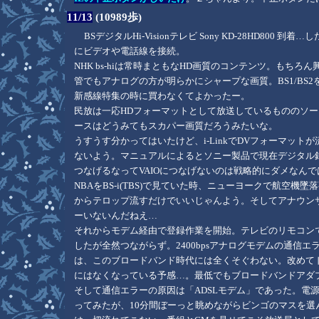
11/13
(10989歩)
BSデジタルHi-Visionテレビ Sony KD-28HD
にビデオや電話線を接続。
NHK bs-hiは常時まともなHD画質のコンテンツ。もちろ
管でもアナログの方が明らかにシャープな画質。BS1/BS
新感線特集の時に買わなくてよかったー。
民放は一応HDフォーマットとして放送しているもののソース
ースはどうみてもスカパー画質だろうみたいな。
うすうす分かってはいたけど、i-LinkでDVフォーマット
ないよう。マニュアルによるとソニー製品で現在デジタル録画
つなげるなってVAIOにつなげないのは戦略的にダメなんで
NBAをBS-i(TBS)で見ていた時、ニューヨークで航空
からテロップ流すだけでいいじゃんよう。そしてアナウン
ーいないんだねえ…
それからモデム経由で登録作業を開始。テレビのリモコン
したが全然つながらず。2400bpsアナログモデムの通信
は、このブロードバンド時代には全くそぐわない。改めて
にはなくなっている予感…。最低でもブロードバンドアダ
そして通信エラーの原因は「ADSLモデム」であった。電源
ってみたが、10分間ぼーっと眺めながらビンゴのマスを