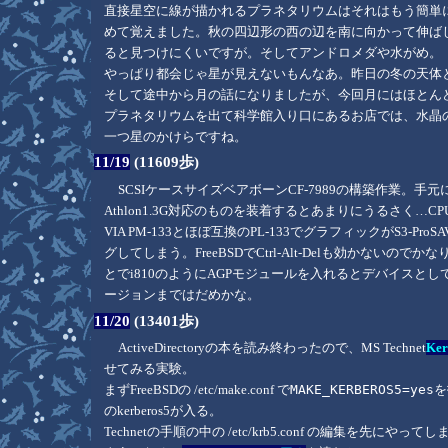
直接星空に線が描かれるプラネタリウムはそれはもう簡単
めて覚えました。秋の四辺形の西の辺を南に向かって伸ば
ると見つけにくいですが。そしてアンドロメダや水がめ。
やっぱり都会じゃ星が見えないもんなあ。昨日の冬の天体
そして途中から月の話になりましたが、今回月にはほとんど
プラネタリウムを出て科学館入り口にあるお店では、水晶
一つ星のかけらですね。
11/19
(11609歩)
SCSIケースサイズベアボーンCF-7989の構築作業。手
Athlon1.3G対応のものを装着するとあまりにうるさく…
VIA PM-133とほぼ互換のPL-133でグラフィックがS3-
グしてしまう。FreeBSDでCtrl-Alt-Delも効かな
とでi810のようにAGPモジュールを入れるとデバイスとし
ージョンまではだめかな。
11/20
(13401歩)
ActiveDirectoryの本を読み終わったので、MS Technet
Ke
せてみる実験。
まずFreeBSDの /etc/make.conf で
MAKE_KERBEROS5=yes
を
のkerberos5が入る。
Technetの手順の中の /etc/krb5.conf の編集を先にや