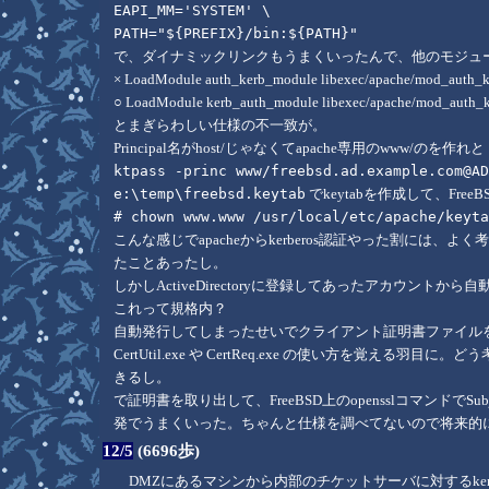
EAPI_MM='SYSTEM' \
PATH="${PREFIX}/bin:${PATH}"
で、ダイナミックリンクもうまくいったんで、他のモジュールと
× LoadModule auth_kerb_module libexec/apache/mod_auth_k
○ LoadModule kerb_auth_module libexec/apache/mod_auth_k
とまぎらわしい仕様の不一致が。
Principal名がhost/じゃなくてapache専用のwww/の
ktpass -princ www/freebsd.ad.example.com@A
e:\temp\freebsd.keytab
でkeytabを作成して、Fre
# chown www.www /usr/local/etc/apache/keyt
こんな感じでapacheからkerberos認証やった割には
たことあったし。
しかしActiveDirectoryに登録してあったアカウン
これって規格内？
自動発行してしまったせいでクライアント証明書ファイルを
CertUtil.exe や CertReq.exe の使い方を覚
きるし。
で証明書を取り出して、FreeBSD上のopensslコマンドでSu
発でうまくいった。ちゃんと仕様を調べてないので将来的
12/5
(6696歩)
DMZにあるマシンから内部のチケットサーバに対するker