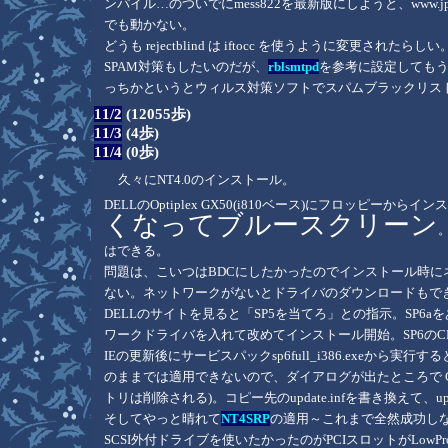
ンパイル…のついでにmess822を最新版にしようと、www.jp.
でも動かない。
どうも rejectblind は iftocc を使うように変更されたら
SPAM対策もしたいのだが、
rblsmtpd
を参考に設定してもうまくい
っちかというとウィルス対策ソフトでスパムブラックリス
11/2
(12055歩)
11/3
(4歩)
11/4
(0歩)
久々にNT4.0のインストール。
DELLのOptiplex GX50(i810ベース)にフロッピーか
くなってブルースクリーン
はできる。
問題は、こいつはBDCにしたかったのでインストール時
ない。ネットワークがないとドライバのダウンロードもで
DELLのサイトを見ると「SP5を当てろ」との指示。SP
ワークドライバを入れて改めてインストール開始。SP6の
IEの更新後にサービスパックsp6full_i386.exeから実行す
のままでは適用できないので、ダイアログが出たところで C
トリは削除される)。コピー先のupdate.infを書き換えて、u
そしてやっと晴れて
NT4SRP
の適用～これまで全然成功し
SCSI外付ドライブを使いたかったのがPCIスロットがLow