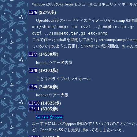
Windows2000のkerberosモジュールにセキュリティホー
12/6
(9279歩)
OpenblockSS のハードディスクイメージから snmp
usr/share/snmp; tar cvzf ../snmpbin.tar.gz
cvzf ../snmpetc.tar.gz etc/snmp
これで作ったtarballを展開してあとは /etc/snmp/snmpd
しいのでそのように変更してSNMPでの監視開始。ちゃんとB
12/7
(14530歩)
honokaツアー名古屋
12/8
(19303歩)
ことり木ライブatミノヤホール
12/9
(24860歩)
honokaツアー大阪
12/10
(14625歩)
12/11
(8305歩)
Solarisでpppoe
よーするにLinuxのpppoeを動かすというだけのことだっ
ど、OpenBlockSSでも元気に動いてるしまあいいか。