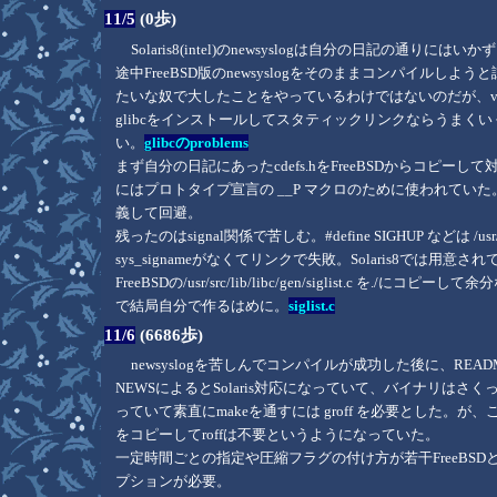
11/5
(0歩)
Solaris8(intel)のnewsyslogは自分の日記の通り
途中FreeBSD版のnewsyslogをそのままコンパイルしよ
たいな奴で大したことをやっているわけではないのだが、va
glibcをインストールしてスタティックリンクならうまくいく
い。
glibcのproblems
まず自分の日記にあったcdefs.hをFreeBSDからコピーし
にはプロトタイプ宣言の __P マクロのために使われていた。
義して回避。
残ったのはsignal関係で苦しむ。#define SIGHUP などは /usr
sys_signameがなくてリンクで失敗。Solaris8では用意
FreeBSDの/usr/src/lib/libc/gen/siglist.c
で結局自分で作るはめに。
siglist.c
11/6
(6686歩)
newsyslogを苦しんでコンパイルが成功した後に、R
NEWSによるとSolaris対応になっていて、バイナリはさくっと作成
っていて素直にmakeを通すには groff を必要とした。が、
をコピーしてroffは不要というようになっていた。
一定時間ごとの指定や圧縮フラグの付け方が若干FreeBSD
プションが必要。