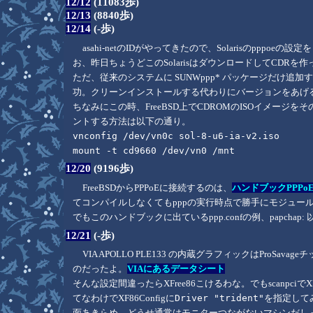
12/12
(11083歩)
12/13
(8840歩)
12/14
(-歩)
asahi-netのIDがやってきたので、Solarisのppp
お、昨日ちょうどこのSolarisはダウンロードしてCDR
ただ、従来のシステムに SUNWppp* パッケージだけ追
功。クリーンインストールする代わりにバージョンをあげるには
ちなみにこの時、FreeBSD上でCDROMのISOイメージ
ントする方法は以下の通り。
vnconfig /dev/vn0c sol-8-u6-ia-v2.iso
mount -t cd9660 /dev/vn0 /mnt
12/20
(9196歩)
FreeBSDからPPPoEに接続するのは、
ハンドブックPPPo
てコンパイルしなくてもpppの実行時点で勝手にモジュー
でもこのハンドブックに出ているppp.confの例、papchap
12/21
(-歩)
VIA APOLLO PLE133 の内蔵グラフィックはProS
のだったよ。
VIAにあるデータシート
そんな設定間違ったらXFree86こけるわな。でもscanpciでXFr
てなわけでXF86Configに
Driver "trident"
を指定して
面あきらめ。どうせ通常はモニターつながないマシンだし