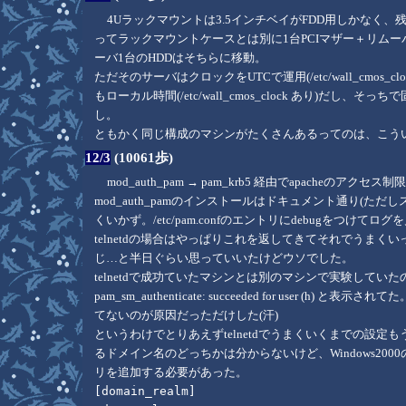
4Uラックマウントは3.5インチベイがFDD用しかなく
ってラックマウントケースとは別に1台PCIマザー＋リム
ーバ1台のHDDはそちらに移動。
ただそのサーバはクロックをUTCで運用(/etc/wall_cmos
もローカル時間(/etc/wall_cmos_clock あり)だ
し。
ともかく同じ構成のマシンがたくさんあるってのは、こうい
12/3
(10061歩)
mod_auth_pam → pam_krb5 経由でapacheのア
mod_auth_pamのインストールはドキュメント通り(ただ
くいかず。/etc/pam.confのエントリにdebugをつけてログを見
telnetdの場合はやっぱりこれを返してきてそれでうまくいっ
じ…と半日ぐらい思っていいたけどウソでした。
telnetdで成功ていたマシンとは別のマシンで実験してい
pam_sm_authenticate: succeeded for user (h) と表示
てないのが原因だっただけした(汗)
というわけでとりあえずtelnetdでうまくいくまでの設定も
るドメイン名のどっちかは分からないけど、Windows200
リを追加する必要があった。
[domain_realm]