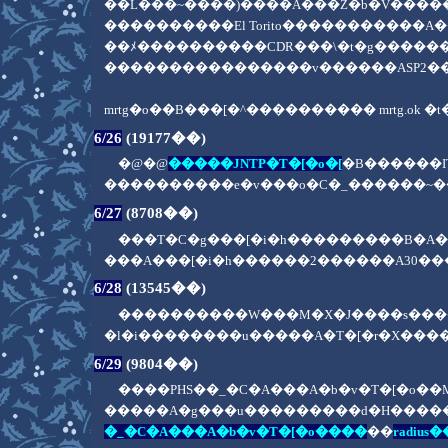
��L���~����)����A���Z�b�V������
����������El Torito�����������
��ﾒ����������CDR���\�t�g����
����������������v������ASP2��update.
mrtg�o��B���[�^���������� mrtg.o
6/26
(19177��)
�@�@
�����JNTP�T�[�o�[
�B������I
����������e�v���o�C�_������~��
6/27
(8708��)
���T�C�g���[�i�h���������B�
���A���[�i�h������2������A30�
6/28
(13545��)
����������W���M�X�J����s���
�l�i��������u�����A�T�[�r�X��
6/29
(9804��)
����PHS��_�C�A���A�b�v�T�[�o��
�����A�g���u���������d�H�����
�_�C�A���A�b�v�T�[�o����
��
radius