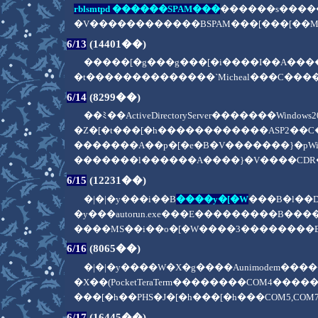
rblsmtpd ������SPAM���
������s�����
�V������������BSPAM���[���[�
6/13
(14401��)
�����[�g���g���[�i����I��A�
�t��������������`Micheal���C���
6/14
(8299��)
��ﾐ��ActiveDirectoryServer����
�Z�[�t���[�h������������ASP2��C
�������A��p�[�e�B�V�������}�pWind
�������l������A����}�V����CDR��
6/15
(12231��)
�|�|�y���i��B
����y�[�W
���B�l��D
�y���autorun.exe���E���������B��
����MS��i��o�[�W����3��������BD
6/16
(8065��)
�|�|�y����W�X�g����Aunimodem�
�X��(PocketTeraTerm��������COM4��
���[�h��PHS�J�[�h���[�h���COM
6/17
(16445��)