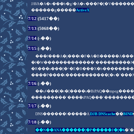
JAVA�A�v���b�g/�A�v���P�[�V����
������g�����
ActiveX
7/12
(5417��)
7/13
(5068��)
7/14
(-��)
7/15
(-��)
���f���A�j���t�F�A�B�����A�
�f�W�������������`���������J�
�R���s���[�^�E�B���X�b��������
����P����i�����������[�v�`���
7/16
(-��)
��sﾒ���[�r�[����s�BiPAQ��mpeg
���������`����iPAQ���`�������
7/17
(-��)
DNS������\�����A
DJB DNScache
��
BIND
7/18
(-��)
��N��ANA������|�P�����J�[�h
�`