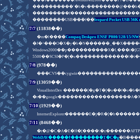
����������`�b�v��������@���h
���������f������������������BI
��������USB���f��
leopard Pocket USB 56K
7/7
(11838��)
�m�l����
Compaq Deskpro ENSF P800/128/15/NW
�J�^���O�X�y�b�N������_��X����
Windows2000��p����������X�L���i�[G
5500��SCSI�P�[�u�������������l�
7/8
(978��)
���CVS��cygwin��������������
7/9
(13059��)
VisualInterDev ������[�g�T�[�o�
�r��google������������������A�X���b�h
7/10
(1929��)
InternetExplorer������E�j�R�[�h�
7/11
(8468��)
�t�@�C�A�E�H�[����\�z������AF
WebDAV�����ﾀ��������T�C�g
�B���