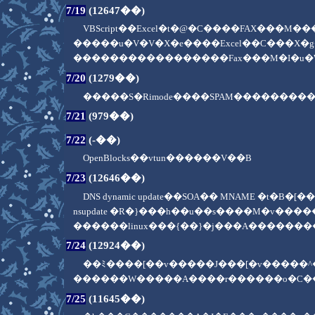
7/19
(12647��)
VBScript��Excel�t�@�C����FAX���
�����u�V�V�X�e����Excel��C���X�g
�����������������Fax���M�I�u�W
7/20
(1279��)
�����S�Rimode����SPAM������
7/21
(979��)
7/22
(-��)
OpenBlocks��vtun������V��B
7/23
(12646��)
DNS dynamic update��SOA�� MNAME 
nsupdate �R�}���h��u��s����M�v��
������linux���{��}�j���A����������B��[���
7/24
(12924��)
��ﾐ����[��v�����J���[�v�����
������W�����A����r������o�C�
7/25
(11645��)