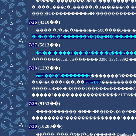
�h���C�������A�J�E���g����p�������
�h���C���Z�L�����e�B�[�|���V�[
���[�U���������o�H������������
7/26
(4310��)
����|�P�s�J�J���[��v500����B��`�
�a�r�f�W�^������A�Q�@�I�}��u���
7/27
(5813��)
�^�[�~�i���T�[�r�X��|�[�g���X��
�������localhost������ 3390, 3391,
7/28
(1293��)
vtun ��h�L�������g
�������B����� 
�X�^�C���V�[�g��
from DFJ
���������
����css��R�s�[���ｩ�����u������
�����7����I������������AJ-T06
7/29
(9153��)
����I������l�I��ｩ�R�}��v�b�V�
��������2��������������5���
7/30
(10280��)
�K���_���f�X�T�C�Y����� Deathsc