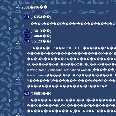
2001�N6��
6/1
(16354��)
���A�����E����z���������S�@
6/2
(13813��)
6/3
(14060��)
6/4
(15123��)
3�����BS2��KENJI SHOCK���f���
����������������������|���^�
���^�h������A���������������
�J��������h�����Z�b�g��^�������
leaving home, yumedono, left hand
leaving home���p�[�J�b�V�����l
V������C����|���^����c�b�R�~
���i������i�������l�X���ﾓ�B
6/5
(19681��)
�����[�g���g���[�i�B�u�����
���J������A�C�������h�������
������I������r�[��F�B��b�����