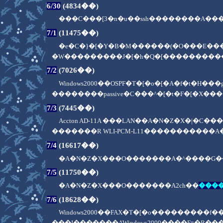
6/30
(4834��)
���C���[3�n�u��ssh��������A��������
7/1
(11475��)
�e�C�}�[�Y�B�M������(�O���E�
�W���������J�[�h�Q�[��������
7/2
(7026��)
Windows2000��OSPF�T�[�o�[�A�f�t�H�
��������passive�C���^�[�t�F�[�
7/3
(7445��)
Accton AD-11A ���LAN��A�N�Z�X�|
�������R WLI-PCM-L11����������
7/4
(16617��)
�A�N�Z�X���O�������A�^����G
7/5
(11750��)
�A�N�Z�X���O�������A2ch��
����
7/6
(18628��)
Windows2000��FAX�T�[�o���������
���I�������AWindows2000����Fｯ�B�