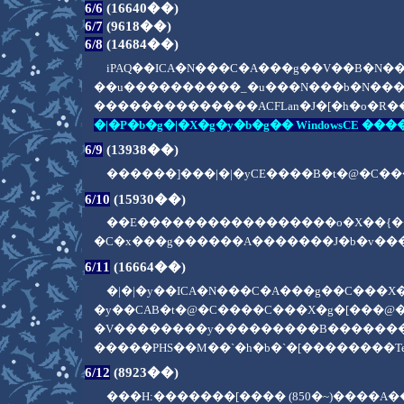
6/6
(16640��)
6/7
(9618��)
6/8
(14684��)
iPAQ��ICA�N���C�A���g��V��B�N
��u����������_�u���N���b�N��
��������������ACFLan�J�[�h�o�R
�|�P�b�g�|�X�g�y�b�g�� WindowsCE ���
6/9
(13938��)
������]���|�|�yCE����B�t�@�C
6/10
(15930��)
��E�����������������o�X��{�
�C�x���g������A�������J�b�v�
6/11
(16664��)
�|�|�y��ICA�N���C�A���g��C���X�
�y��CAB�t�@�C����C���X�g�[���@
�V��������y���������B������
�����PHS��M��`�h�b�`�[��������
6/12
(8923��)
���H:�������[���� (850�~)���