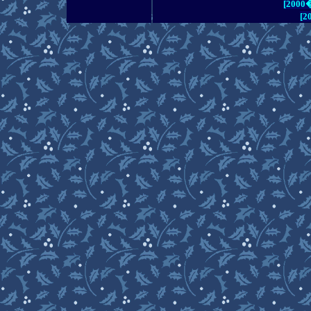
[200
[