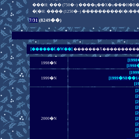
���H: ��� (750�~) ����q��X�u��
�[�H: ���� (1250�~) ����������l
7/31
(8249��)
[������L�W��]
�������X���������
[199
1998�N
[199
[19
1999�N
[1999�N8�
[
[
[
[
[
[
2000�N
[
[
[
[