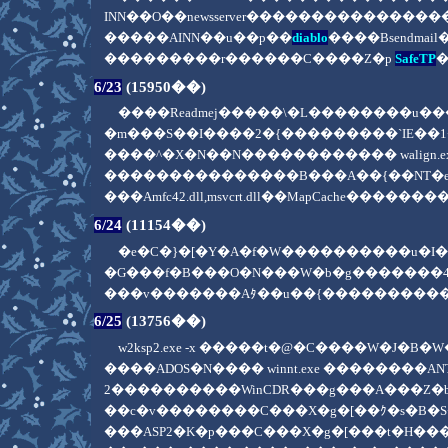
INN��O��newsserver�������������
�����AINN��u��p��
diablo
����Bsendm
���������r������C����Z�p
SafeTP
6/23
(15950��)
����Readmej�����\�L��������u�
�m���S��I����2�{���������`IE�
����^�X�N��N������������ walig
���������������B���A��{��NT�e
���Amfc42.dll,msvcrt.dll��MapCac
6/24
(11154��)
�e�C�}�[�Y�A�f�W����������u�
�G���f�B���O�N���W�b�g������
���v�������Aﾀ��u��{����������
6/25
(13756��)
w2ksp2.exe -x �����t�@�C����W�J�B�W�J�� ./
����ADOS�N���� winnt.exe �������
2����������WinCDR���g���A���Z�
��c�v��������C���X�g�[��ｸ�s�B
���ASP2�K�p���C���X�g�[���t�H���