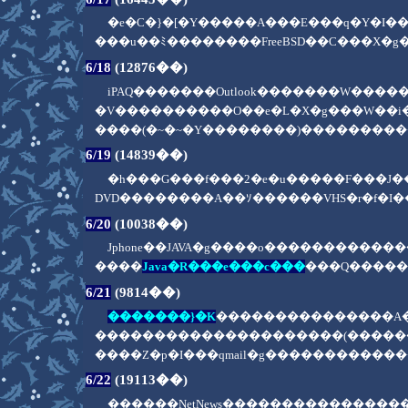
�e�C�}�[�Y�����A���E���q�Y�I
���u��ﾐ��������FreeBSD��C���X
6/18
(12876��)
iPAQ�������Outlook�������W���
�V����������O��e�L�X�g���W��
����(�~�~�Y��������)����������
6/19
(14839��)
�h���G���f���2�e�u�����F���J
DVD��������A��ｿ������VHS�r�f�
6/20
(10038��)
Jphone��JAVA�g����o�����������
����
Java�R���e���c���
���Q�����
6/21
(9814��)
�������}�K
���������������A�
���������������������(�������
����Z�p�I���qmail�g����������
6/22
(19113��)
������NetNews���������������