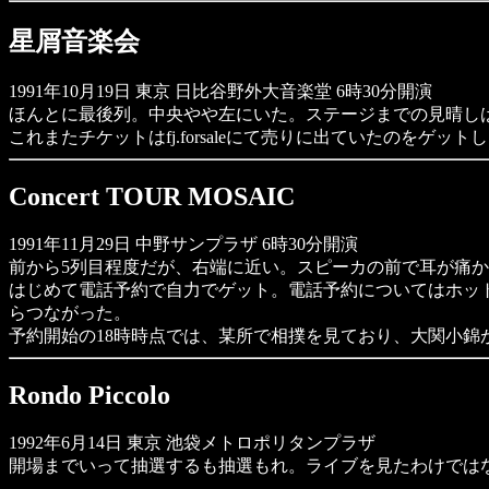
星屑音楽会
1991年10月19日 東京 日比谷野外大音楽堂 6時30分開演
ほんとに最後列。中央やや左にいた。ステージまでの見晴し
これまたチケットはfj.forsaleにて売りに出ていたのをゲット
Concert TOUR MOSAIC
1991年11月29日 中野サンプラザ 6時30分開演
前から5列目程度だが、右端に近い。スピーカの前で耳が痛
はじめて電話予約で自力でゲット。電話予約についてはホット
らつながった。
予約開始の18時時点では、某所で相撲を見ており、大関小錦が
Rondo Piccolo
1992年6月14日 東京 池袋メトロポリタンプラザ
開場までいって抽選するも抽選もれ。ライブを見たわけではな