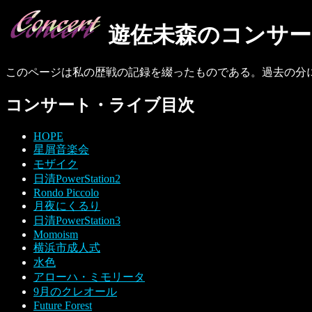
遊佐未森のコンサート
このページは私の歴戦の記録を綴ったものである。過去の分に
コンサート・ライブ目次
HOPE
星屑音楽会
モザイク
日清PowerStation2
Rondo Piccolo
月夜にくるり
日清PowerStation3
Momoism
横浜市成人式
水色
アローハ・ミモリータ
9月のクレオール
Future Forest