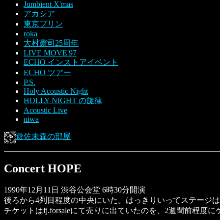
Jumbient X'mas
アカシア
東京プリン
roka
大村憲司25周年
LIVE MOVE'97
ECHO インストアイベント
ECHO ツアー
P.S.
Holy Acoustic Night
HOLLY NIGHT の旋律
Acoustic Live
niwa
遊佐未森の部屋
Concert HOPE
1990年12月11日 渋谷公会堂 6時30分開演
後ろから4列目程度の中央にいた。はっきりいってステージ
チケットはfj.forsaleにて売りに出ていたのを、2週間前程度