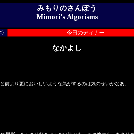
みもりのさんぽう
Mimori's Algorisms
土)
今日のディナー
なかよし
ど前より更においしいような気がするのは気のせいかなあ。