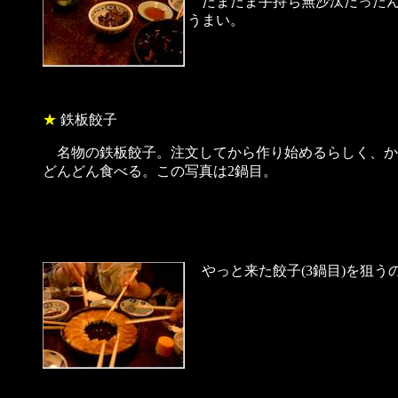
たまたま手持ち無沙汰だったん
うまい。
★
鉄板餃子
名物の鉄板餃子。注文してから作り始めるらしく、か
どんどん食べる。この写真は2鍋目。
やっと来た餃子(3鍋目)を狙うの