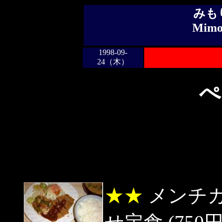
みも
Mimor
1998-09-
24（木）
ぺ
★★
メンチ